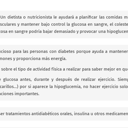
Un dietista o nutricionista le ayudará a planificar las comidas
ulares y mantener bajo control la glucosa en sangre, el colestero
ucosa en sangre podría bajar demasiado y provocar una hipogluce
neficioso para las personas con diabetes porque ayuda a mantene
lmones y proporciona más energía.
re el tipo de actividad física a realizar para saber mejor en q
e glucosa antes, durante y después de realizar ejercicio. Sie
rillos…) por si aparece la hipoglucemia, no hacer ejercicio solos
ciones importantes.
er tratamientos antidiabéticos orales, insulina u otros medicame